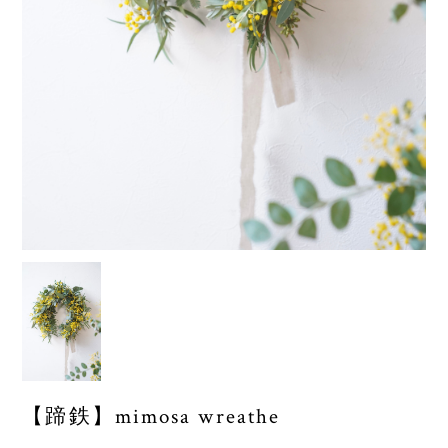
【蹄鉄】mimosa wreathe