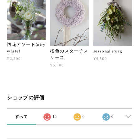
切花アソート(airy
桜色のスターチス
seasonal swag
white)
リース
¥5,500
¥2,200
¥5,500
ショップの評価
すべて
15
0
0