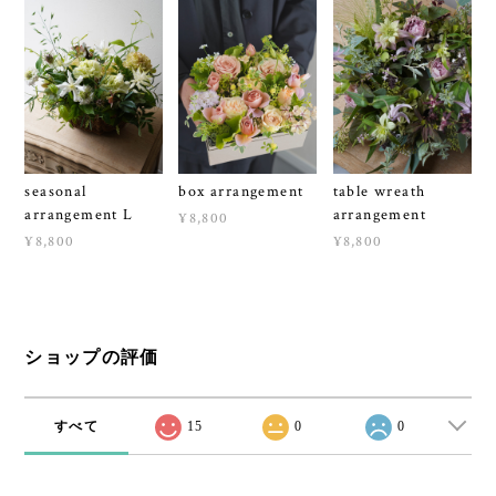
seasonal
box arrangement
table wreath
arrangement L
arrangement
¥8,800
¥8,800
¥8,800
ショップの評価
すべて
15
0
0