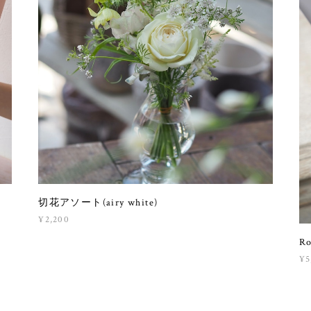
切花アソート(airy white)
¥2,200
Ro
¥5