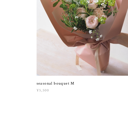
seasonal bouquet M
¥5,500